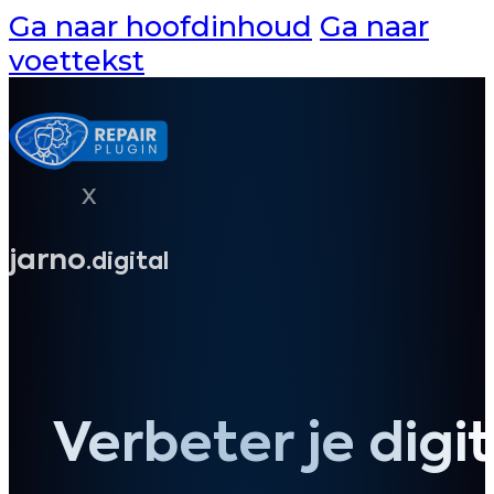
Ga naar hoofdinhoud
Ga naar
voettekst
x
jarno
.digital
Verbeter je digi