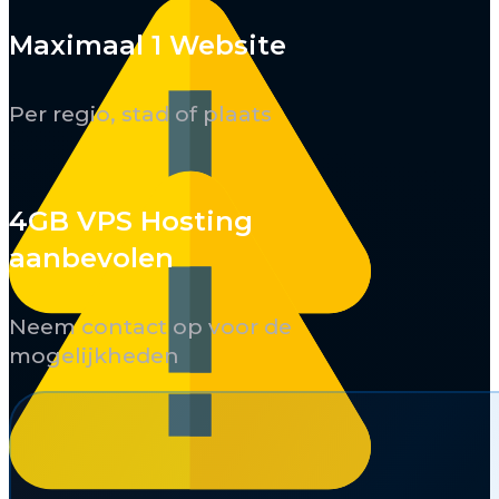
Maximaal 1 Website
Per regio, stad of plaats
4GB VPS Hosting
aanbevolen
Neem contact op voor de
mogelijkheden