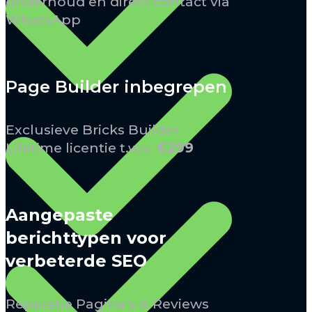
onderhoud en direct contact via
WhatsApp
Page Builder inbegrepen
Exclusieve Bricks Builder
Lifetime licentie t.w.v.
€299
Aangepaste
berichttypen voor
verbeterde SEO
Reparatie Pagina’s & Reviews